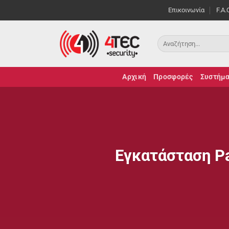
Μετάβαση
Επικοινωνία
F.A.
στο
περιεχόμενο
Αρχική
Προσφορές
Συστήμα
Εγκατάσταση Pa