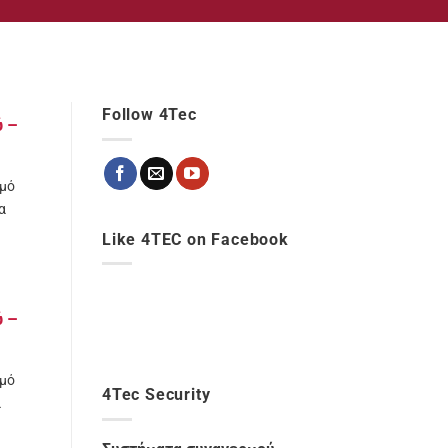
Follow 4Tec
ύ –
ρμό
α
Like 4TEC on Facebook
ύ –
ρμό
4Tec Security
α