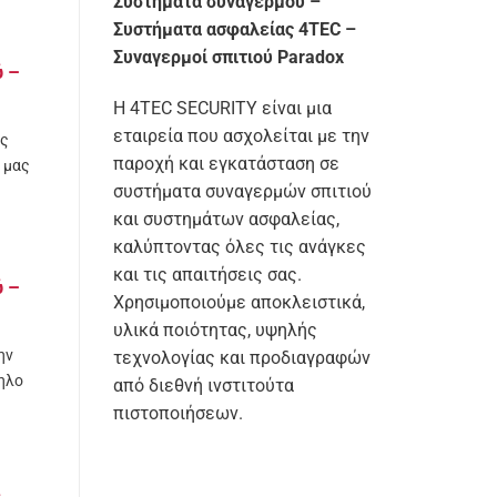
Συστήματα συναγερμού –
Συστήματα ασφαλείας 4TEC –
Συναγερμοί σπιτιού Paradox
ύ –
Η 4TEC SECURITY είναι μια
εταιρεία που ασχολείται με την
ης
παροχή και εγκατάσταση σε
 μας
συστήματα συναγερμών σπιτιού
και συστημάτων ασφαλείας,
καλύπτοντας όλες τις ανάγκες
και τις απαιτήσεις σας.
ύ –
Χρησιμοποιούμε αποκλειστικά,
υλικά ποιότητας, υψηλής
ην
τεχνολογίας και προδιαγραφών
ηλο
από διεθνή ινστιτούτα
πιστοποιήσεων.