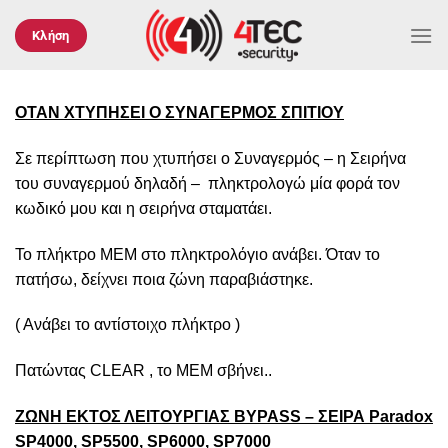
Μετάβαση
στο
Κλήση
περιεχόμενο
ΟΤΑΝ ΧΤΥΠΗΣΕΙ Ο ΣΥΝΑΓΕΡΜΟΣ ΣΠΙΤΙΟΥ
Σε περίπτωση που χτυπήσει ο Συναγερμός – η Σειρήνα
του συναγερμού δηλαδή – πληκτρολογώ μία φορά τον
κωδικό μου και η σειρήνα σταματάει.
Το πλήκτρο MEM στο πληκτρολόγιο ανάβει. Όταν το
πατήσω, δείχνει ποια ζώνη παραβιάστηκε.
( Ανάβει το αντίστοιχο πλήκτρο )
Πατώντας CLEAR , το MEM σβήνει..
ΖΩΝΗ ΕΚΤΟΣ ΛΕΙΤΟΥΡΓΙΑΣ BYPASS – ΣΕΙΡΑ Paradox
SP
4000,
SP
5500,
SP
6000,
SP
7000