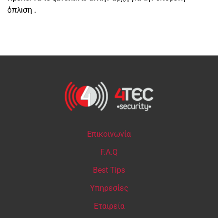
όπλιση .
Επικοινωνία
F.A.Q
Best Tips
Υπηρεσίες
Εταιρεία