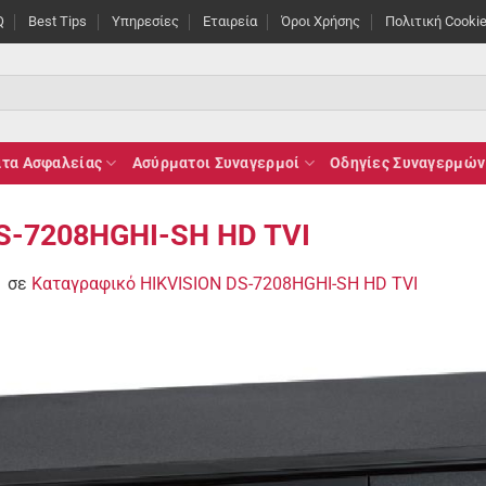
Q
Best Tips
Υπηρεσίες
Εταιρεία
Όροι Χρήσης
Πολιτική Cooki
τα Ασφαλείας
Ασύρματοι Συναγερμοί
Οδηγίες Συναγερμών
S-7208HGHI-SH HD TVI
1
σε
Καταγραφικό HIKVISION DS-7208HGHI-SH HD TVI