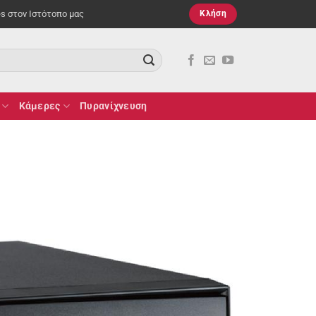
es στον Ιστότοπο μας
Κλήση
Κάμερες
Πυρανίχνευση