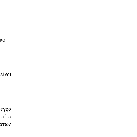
ικό
είναι
λεγχο
ρείτε
μάτων