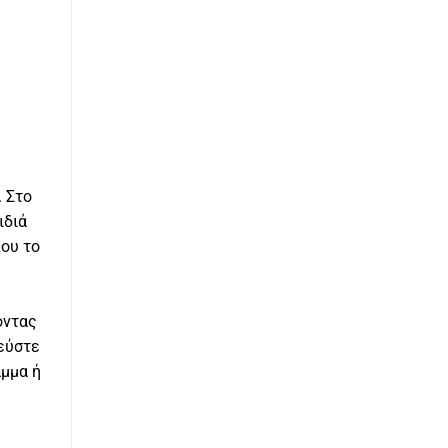
. Στο
ιδιά
που το
οντας
εύστε
αμμα ή