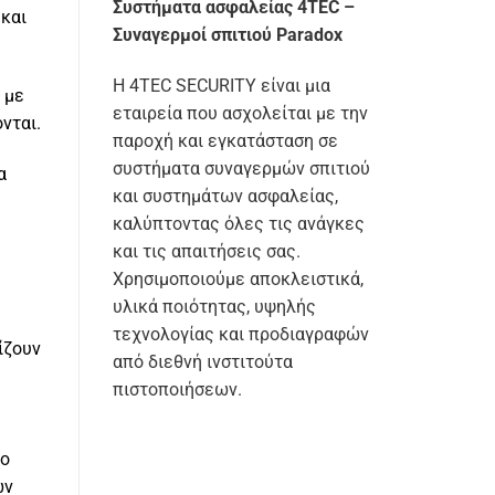
Συστήματα ασφαλείας 4TEC –
 και
Συναγερμοί σπιτιού Paradox
Η 4TEC SECURITY είναι μια
 με
εταιρεία που ασχολείται με την
νται.
παροχή και εγκατάσταση σε
συστήματα συναγερμών σπιτιού
α
και συστημάτων ασφαλείας,
καλύπτοντας όλες τις ανάγκες
και τις απαιτήσεις σας.
Χρησιμοποιούμε αποκλειστικά,
υλικά ποιότητας, υψηλής
τεχνολογίας και προδιαγραφών
ίζουν
από διεθνή ινστιτούτα
πιστοποιήσεων.
vo
ων