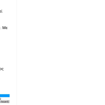
τί
ς. Με
κος