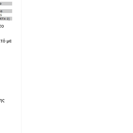
το
τό με
ης