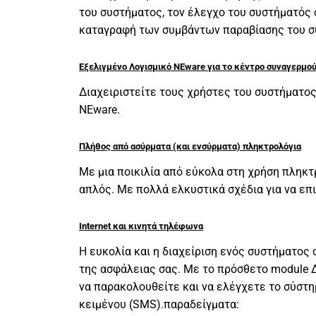
του συστήματος, τον έλεγχο του συστήματός σ
καταγραφή των συμβάντων παραβίασης του 
Εξελιγμένο Λογισμικό NEware για το κέντρο συναγερμού 
Διαχειριστείτε τους χρήστες του συστήματος 
NEware.
Πλήθος από ασύρματα (και ενσύρματα) πληκτρολόγια
Με μια ποικιλία από εύκολα στη χρήση πληκτ
απλός. Με πολλά ελκυστικά σχέδια για να επ
Internet και κινητά τηλέφωνα
Η ευκολία και η διαχείριση ενός συστήματος 
της ασφάλειας σας. Με τo πρόσθετο module Δ
να παρακολουθείτε και να ελέγχετε το σύστη
κειμένου (SMS).παραδείγματα: