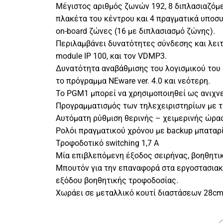
Μέγιστος αριθμός ζωνών 192, 8 διπλασιαζόμε
πλακέτα του κέντρου και 4 πραγματικά υποσυσ
on-board ζώνες (16 με διπλασιασμό ζώνης).
Περιλαμβάνει δυνατότητες σύνδεσης και λειτο
module ΙΡ 100, και τον VDMP3.
Δυνατότητα αναβάθμισης του λογισμικού του 
το πρόγραμμα NΕware ver. 4.0 και νεότερη.
Το PGM1 μπορεί να χρησιμοποιηθεί ως ανιχν
Προγραμματισμός των τηλεχειριστηρίων με τ
Αυτόματη ρύθμιση θερινής – χειμερινής ώρας
Ρολόι πραγματικού χρόνου με backup μπαταρί
Τροφοδοτικό switching 1,7 Α
Μία επιβλεπόμενη έξοδος σειρήνας, βοηθητι
Μπουτόν για την επαναφορά στα εργοστασιακ
εξόδου βοηθητικής τροφοδοσίας.
Χωράει σε μεταλλικό κουτί διαστάσεων 28cm