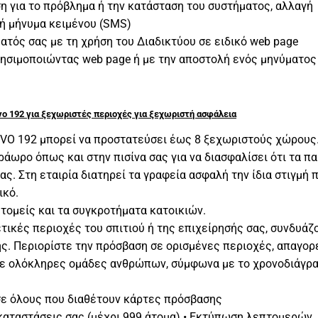
η για το πρόβλημα ή την κατάσταση του συστήματος, αλλαγή
 ή μήνυμα κειμένου (SMS)
τός σας με τη χρήση του Διαδικτύου σε ειδικό web page
 χρησιμοποιώντας web page ή με την αποστολή ενός μηνύματος
vo 192 για ξεχωριστές περιοχές για ξεχωριστή ασφάλεια
το EVO 192 μπορεί να προστατεύσει έως 8 ξεχωριστούς χώρους
ράωρο όπως και στην πισίνα σας για να διασφαλίσει ότι τα πα
ς. Στη εταιρία διατηρεί τα γραφεία ασφαλή την ίδια στιγμή 
ικό.
 τομείς και τα συγκροτήματα κατοικιών.
τικές περιοχές του σπιτιού ή της επιχείρησής σας, συνδυάζ
ς. Περιορίστε την πρόσβαση σε ορισμένες περιοχές, απαγορ
τε ολόκληρες ομάδες ανθρώπων, σύμφωνα με το χρονοδιάγρ
 σε όλους που διαθέτουν κάρτες πρόσβασης
καταστάσεις σας (μέχρι 999 άτομα) • Εκτύπωση λεπτομερών