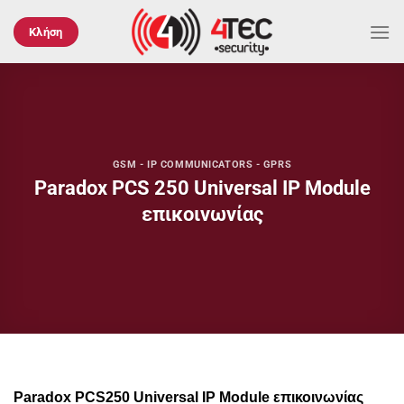
Μετάβαση
στο
Κλήση
περιεχόμενο
GSM - IP COMMUNICATORS - GPRS
Paradox PCS 250 Universal IP Module
επικοινωνίας
Paradox
PCS250 Universal IP Module επικοινωνίας