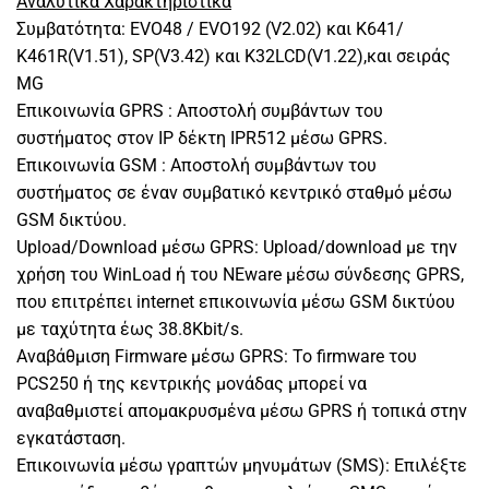
Αναλυτικά Χαρακτηριστικά
Συμβατότητα: EVO48 / EVO192 (V2.02) και Κ641/
K461R(V1.51), SP(V3.42) και K32LCD(V1.22),και σειράς
MG
Επικοινωνία GPRS : Αποστολή συμβάντων του
συστήματος στον IP δέκτη IPR512 μέσω GPRS.
Επικοινωνία GSM : Αποστολή συμβάντων του
συστήματος σε έναν συμβατικό κεντρικό σταθμό μέσω
GSM δικτύου.
Upload/Download μέσω GPRS: Upload/download με την
χρήση του WinLoad ή του NEware μέσω σύνδεσης GPRS,
που επιτρέπει internet επικοινωνία μέσω GSM δικτύου
με ταχύτητα έως 38.8Kbit/s.
Αναβάθμιση Firmware μέσω GPRS: Το firmware του
PCS250 ή της κεντρικής μονάδας μπορεί να
αναβαθμιστεί απομακρυσμένα μέσω GPRS ή τοπικά στην
εγκατάσταση.
Επικοινωνία μέσω γραπτών μηνυμάτων (SMS): Επιλέξτε