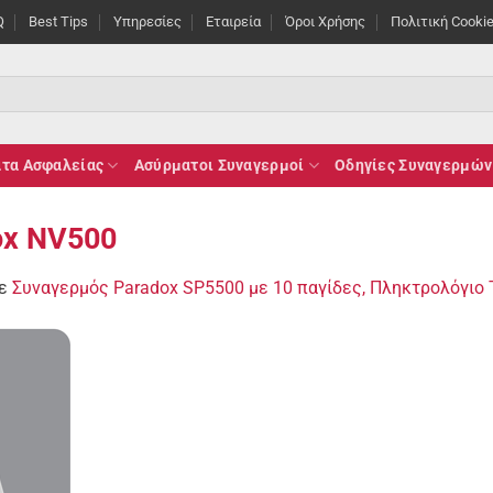
Q
Best Tips
Υπηρεσίες
Εταιρεία
Όροι Χρήσης
Πολιτική Cooki
τα Ασφαλείας
Ασύρματοι Συναγερμοί
Οδηγίες Συναγερμών
ox NV500
ε
Συναγερμός Paradox SP5500 με 10 παγίδες, Πληκτρολόγιο 