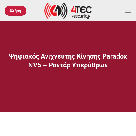
Μετάβαση
στο
Κλήση
περιεχόμενο
Ψηφιακός Ανιχνευτής Κίνησης Paradox
NV5 – Ραντάρ Υπερύθρων