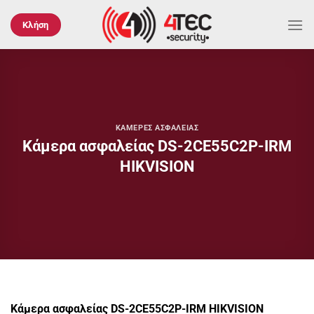
Μετάβαση
στο
Κλήση
περιεχόμενο
ΚΆΜΕΡΕΣ ΑΣΦΑΛΕΊΑΣ
Κάμερα ασφαλείας DS-2CE55C2P-IRM
HIKVISION
Κάμερα ασφαλείας DS-2CE55C2P-IRM HIKVISION