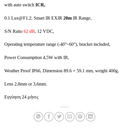
with auto switch
ICR,
0.1
Lux@F1.2
, Smart IR EXIR
20m
IR Range,
S/N Ratio
62 dB
, 12 VDC,
Οperating temperature range (-40°~60°), bracket included,
Power Consumption 4,5W with IR,
Weather Proof IP66, Dimension 89.6 × 59.1 mm, weight 400g.
Lens 2,8mm or 3,6mm.
Εγγύηση
24
μήνες