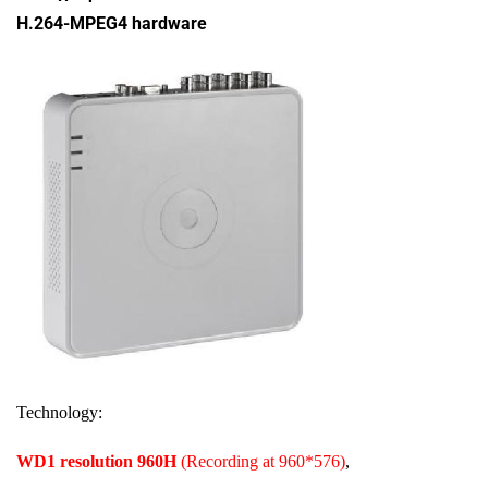
H.264-MPEG4 hardware
Technology:
WD1 resolution 960H
(Recording at 960*576)
,