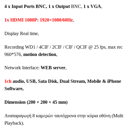
4 x Input Ports BNC, 1 x Output
BNC,
1 x VGA
,
1x HDMI 1080P: 1920×1080/60Hz
,
Display Real time,
Recording WD1 / 4CIF / 2CIF / CIF / QCIF @ 25 fps, max rec
960*576,
motion detection
,
Network Interface:
WEB server
,
1ch
audio, USB, Sata Disk, Dual Stream, Mobile & iPhone
Software,
Dimension (200 × 200 × 45 mm)
Αναπαραγωγή
8
καμερών
ταυτόχρονα
στην
κύρια
οθόνη
(Multi
Playback).