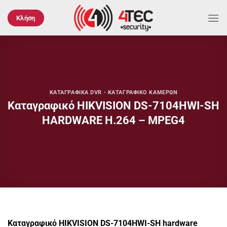
Μετάβαση
στο
Κλήση
περιεχόμενο
ΚΑΤΑΓΡΑΦΙΚΆ DVR - ΚΑΤΑΓΡΑΦΙΚΌ ΚΑΜΕΡΏΝ
Καταγραφικό HIKVISION DS-7104HWI-SH
HARDWARE H.264 – MPEG4
Καταγραφικό HIKVISION DS-7104HWI-SH hardware