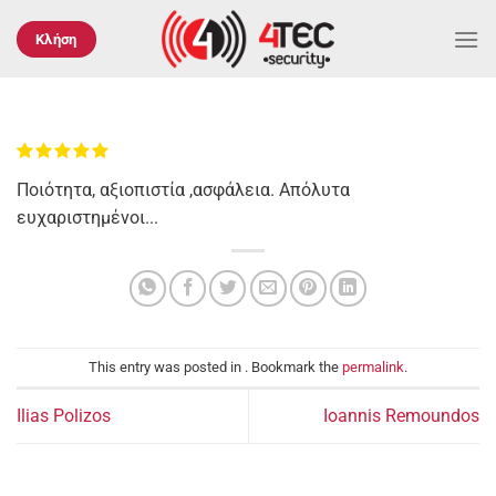
Μετάβαση
στο
Κλήση
περιεχόμενο
Ποιότητα, αξιοπιστία ,ασφάλεια. Απόλυτα
ευχαριστημένοι...
This entry was posted in . Bookmark the
permalink
.
Ilias Polizos
Ioannis Remoundos